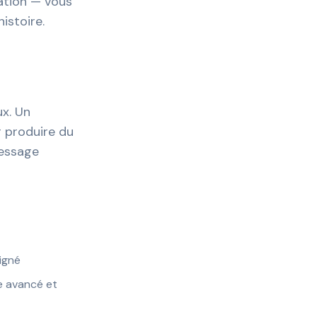
mation — vous
istoire.
x. Un
r produire du
message
igné
e avancé et