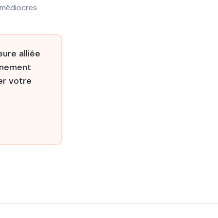
 médiocres
ure alliée
agnement
er votre