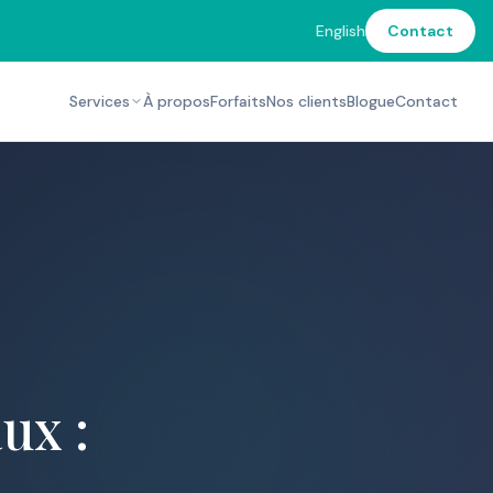
English
Contact
Services
À propos
Forfaits
Nos clients
Blogue
Contact
ux :