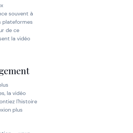
ux
nce souvent à
s plateformes
ur de ce
ent la vidéo
gagement
plus
s, la vidéo
tiez l'histoire
exion plus