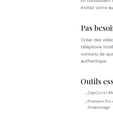
En choisissant 
invitez votre au
Pas besoi
Créer des vidé
téléphone intel
contenu de qual
authentique.
Outils es
CapCut et iMo
✓
Premiere Pro 
✓
l'étalonnage