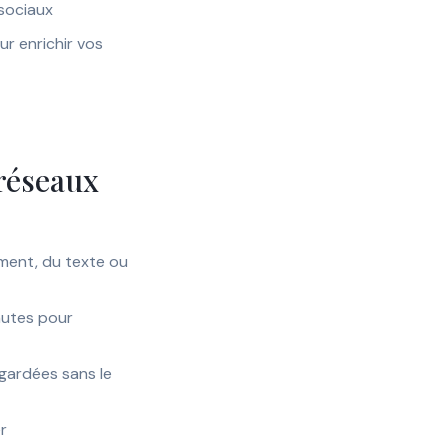
sociaux
ur enrichir vos
 réseaux
ment, du texte ou
nutes pour
gardées sans le
er