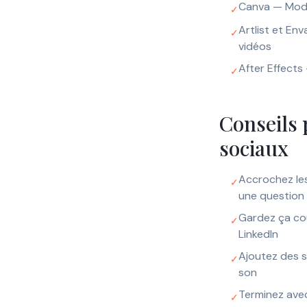
Canva — Modèl
✓
Artlist et En
✓
vidéos
After Effects
✓
Conseils 
sociaux
Accrochez le
✓
une question
Gardez ça cou
✓
LinkedIn
Ajoutez des s
✓
son
Terminez avec 
✓