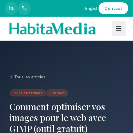
English
Contact
Restons
en
contact
Recevez
nos
nouvelles,
conseils
et
Tous les articles
mises
à
jour
Trucs et astuces
Site web
directement
dans
Comment optimiser vos
votre
boîte
images pour le web avec
de
GIMP (outil gratuit)
réception.
Promis,