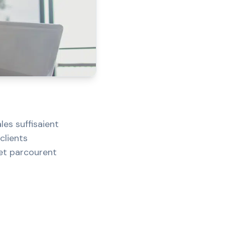
es suffisaient
clients
 et parcourent