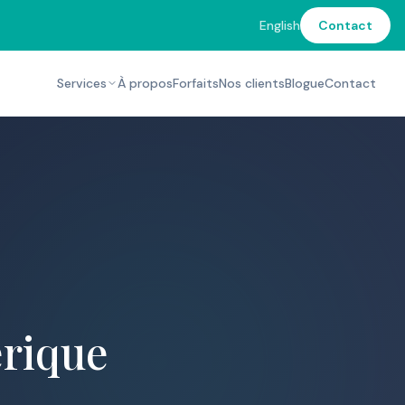
English
Contact
Services
À propos
Forfaits
Nos clients
Blogue
Contact
rique