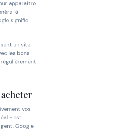
our apparaître
énéral à
gle signifie
sent un site
vec les bons
s régulièrement
à acheter
tivement vos
éal » est
ligent, Google