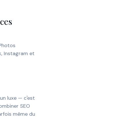
nces
 Photos
k, Instagram et
un luxe — c'est
 combiner SEO
parfois même du