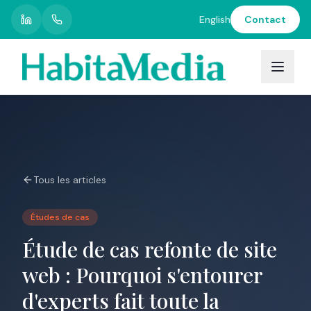
English
Contact
Restons
en
contact
Recevez
nos
nouvelles,
conseils
et
Tous les articles
mises
à
jour
Études de cas
directement
dans
Étude de cas refonte de site
votre
boîte
web : Pourquoi s'entourer
de
d'experts fait toute la
réception.
Promis,