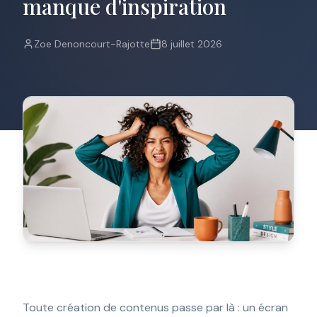
manque d'inspiration
pas
de
pourriel.
Zoe Denoncourt-Rajotte
8 juillet 2026
Prénom
Courriel
*
S'INSCRIRE
Toute création de contenus passe par là : un écran