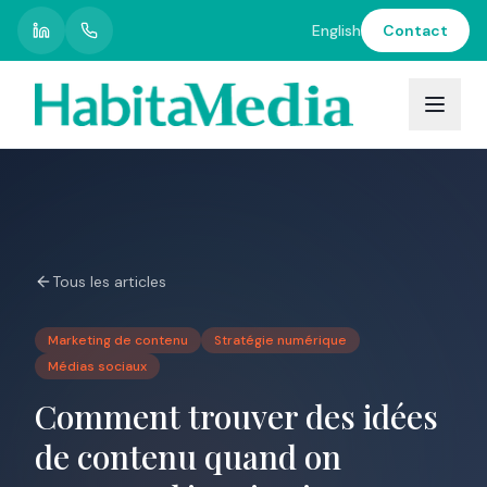
English
Contact
Restons
en
contact
Recevez
nos
nouvelles,
conseils
et
Tous les articles
mises
à
jour
Marketing de contenu
Stratégie numérique
directement
Médias sociaux
dans
votre
Comment trouver des idées
boîte
de
de contenu quand on
réception.
Promis,