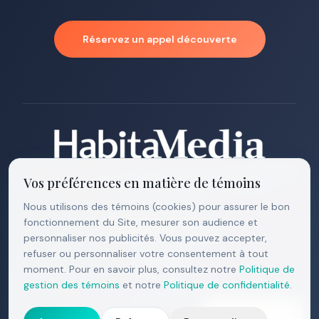
Réservez un appel découverte
Agence de marketing numérique à Montréal · 20+ ans d'expérience
Vos préférences en matière de témoins
Des Ateliers, Montréal, Québec, H2S 0A4 ·
514.652.1552
·
info@habitamedia.com
Nous utilisons des témoins (cookies) pour assurer le bon
fonctionnement du Site, mesurer son audience et
4.9 · 27
avis
personnaliser nos publicités. Vous pouvez accepter,
refuser ou personnaliser votre consentement à tout
moment. Pour en savoir plus, consultez notre
Politique de
gestion des témoins
et notre
Politique de confidentialité
.
Politique de confidentialité
Politique de témoins
4.9