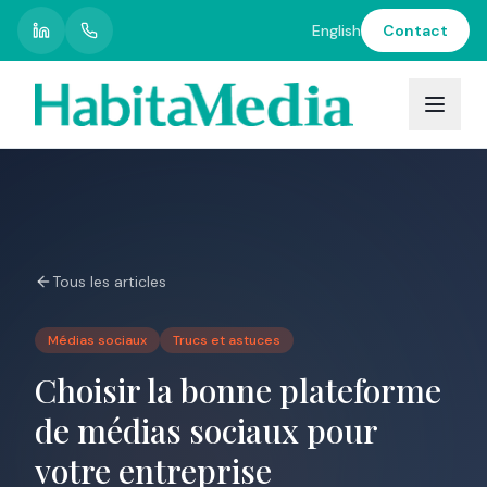
English
Contact
Restons
en
contact
Recevez
nos
nouvelles,
conseils
et
Tous les articles
mises
à
jour
Médias sociaux
Trucs et astuces
directement
dans
Choisir la bonne plateforme
votre
boîte
de médias sociaux pour
de
votre entreprise
réception.
Promis,