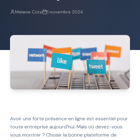
pas
de
Melanie Cote
1 novembre 2024
pourriel.
Prénom
Courriel
*
S'INSCRIRE
Avoir une forte présence en ligne est essentiel pour
toute entreprise aujourd'hui. Mais où devez-vous
vous montrer ? Choisir la bonne plateforme de