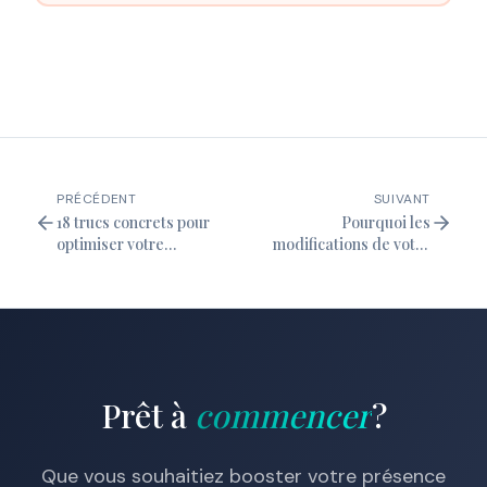
PRÉCÉDENT
SUIVANT
18 trucs concrets pour
Pourquoi les
optimiser votre
modifications de votre
présence en ligne
site web ne s'affichent
pas ? Cache
navigateur,
performance web et
SEO
Prêt à
commencer
?
Que vous souhaitiez booster votre présence