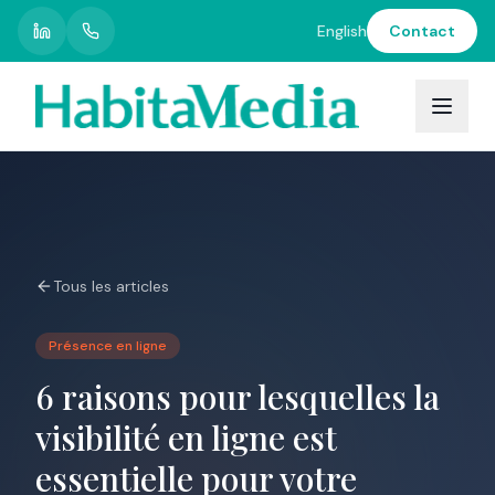
English
Contact
Restons
en
contact
Recevez
nos
nouvelles,
conseils
et
Tous les articles
mises
à
jour
Présence en ligne
directement
dans
6 raisons pour lesquelles la
votre
boîte
visibilité en ligne est
de
essentielle pour votre
réception.
Promis,