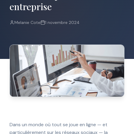
entreprise
pas
de
pourriel.
Melanie Cote
1 novembre 2024
Prénom
Courriel
*
S'INSCRIRE
Dans un monde où tout se joue en ligne — et
particulièrement sur les réseaux sociaux — la